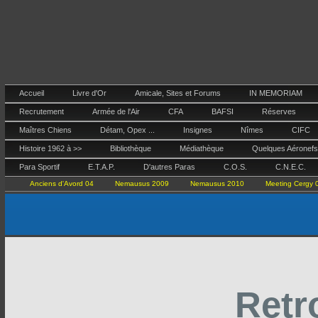
Accueil
Livre d'Or
Amicale, Sites et Forums
IN MEMORIAM
Recrutement
Armée de l'Air
CFA
BAFSI
Réserves
Maîtres Chiens
Détam, Opex ...
Insignes
Nîmes
CIFC
Histoire 1962 à >>
Bibliothèque
Médiathèque
Quelques Aéronefs
Para Sportif
E.T.A.P.
D'autres Paras
C.O.S.
C.N.E.C.
Anciens d'Avord 04
Nemausus 2009
Nemausus 2010
Meeting Cergy 
Retr